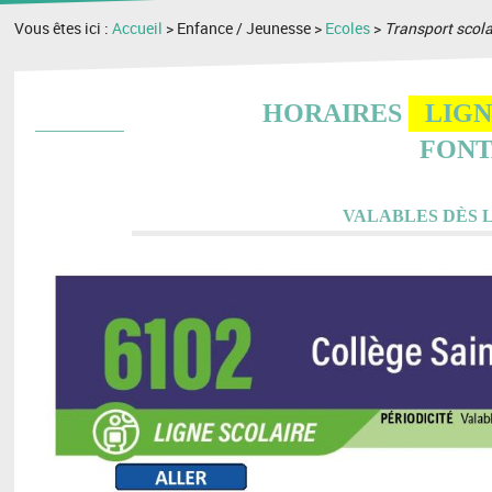
Vous êtes ici :
Accueil
> Enfance / Jeunesse >
Ecoles
>
Transport scola
HORAIRES
LIGN
FONT
VALABLES DÈS L