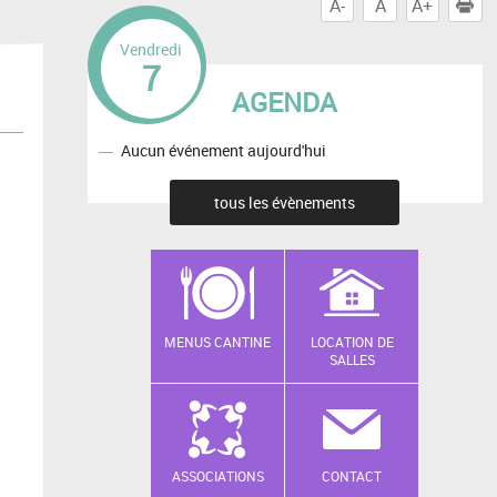
A-
A
A+
I
Vendredi
7
AGENDA
Aucun événement aujourd'hui
tous les évènements
MENUS CANTINE
LOCATION DE
SALLES
ASSOCIATIONS
CONTACT