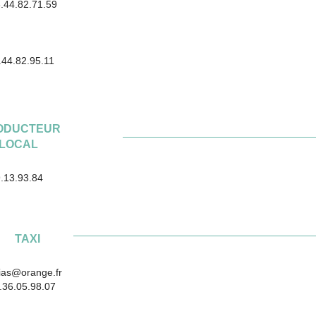
.71.59
.95.11
ODUCTEUR
LOCAL
.93.84
TAXI
nge.fr
.98.07