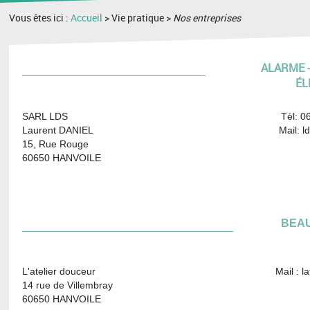
Vous êtes ici :
Accueil
> Vie pratique >
Nos entreprises
ALARME -
ÉL
SARL LDS Tèl: 06.18.45.
Laurent DANIEL Mail: ldsecurite
15, Rue Rouge
60650 HANVOILE
BEAU
L'atelier douceur Mail : latelierdou
14 rue de Villembray
60650 HANVOILE