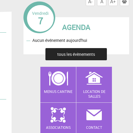
A-
A
A+
I
Vendredi
7
AGENDA
Aucun événement aujourd'hui
tous les évènements
MENUS CANTINE
LOCATION DE
SALLES
ASSOCIATIONS
CONTACT