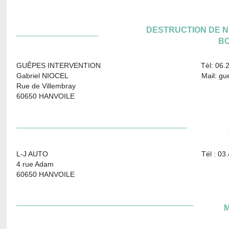
DESTRUCTION DE NI
B
GUÊPES INTERVENTION Tèl: 06.26.84
Gabriel NIOCEL Mail: guepesinterve
Rue de Villembray
60650 HANVOILE
L-J AUTO Tél : 03.44.13.
4 rue Adam
60650 HANVOILE
M