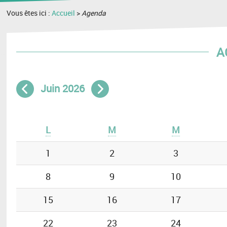
Vous êtes ici :
Accueil
>
Agenda
A
Juin 2026
Mois précédent
Mois suivant
L
M
M
1
2
3
8
9
10
15
16
17
22
23
24