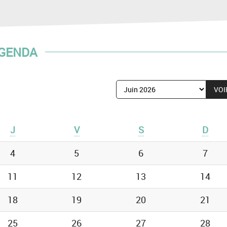
GENDA
Afficher
le
mois
de
J
V
S
D
:
4
5
6
7
11
12
13
14
18
19
20
21
25
26
27
28