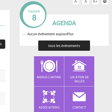
A-
A
A+
I
Samedi
8
AGENDA
Aucun événement aujourd'hui
tous les évènements
MENUS CANTINE
LOCATION DE
SALLES
ASSOCIATIONS
CONTACT