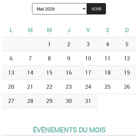
Afficher
le
mois
de
L
M
M
J
V
S
D
:
1
2
3
4
5
6
7
8
9
10
11
12
13
14
15
16
17
18
19
20
21
22
23
24
25
26
27
28
29
30
31
ÉVÈNEMENTS DU MOIS