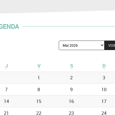
GENDA
Afficher
le
mois
de
J
V
S
D
:
1
2
3
7
8
9
10
14
15
16
17
21
22
23
24