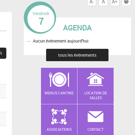
A-
A
A+
I
Vendredi
7
AGENDA
Aucun événement aujourd'hui
tous les évènements
MENUS CANTINE
LOCATION DE
SALLES
ASSOCIATIONS
CONTACT