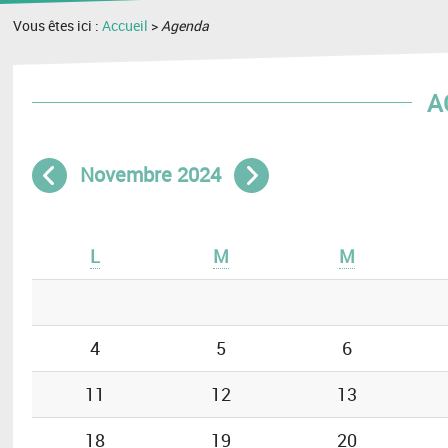
Vous êtes ici :
Accueil
>
Agenda
A
Novembre 2024
Mois précédent
Mois suivant
L
M
M
4
5
6
11
12
13
18
19
20