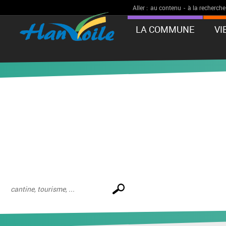
Aller :
au contenu
-
à la recherche
LA COMMUNE
VI
Effectuer
une
recherche