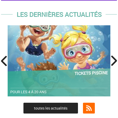
LES DERNIÈRES ACTUALITÉS
prev
next
TICKETS PISCINE
POUR LES 4 Á 20 ANS
toutes les actualités
Flux RSS